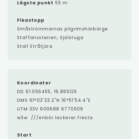
Lägsta punkt
55 m
Fikastopp
Småströmmarnas pilgrimshärbärge
Staffansstenen, Själstuga
Stall Stråtjära
Koordinater
DD 61.056455, 16.865125
DMS 61°03'23.2"N 16°51'54.4"E
UTM 33V 600688 6770509
w3w ///enbär.lackerar.fresta
Start