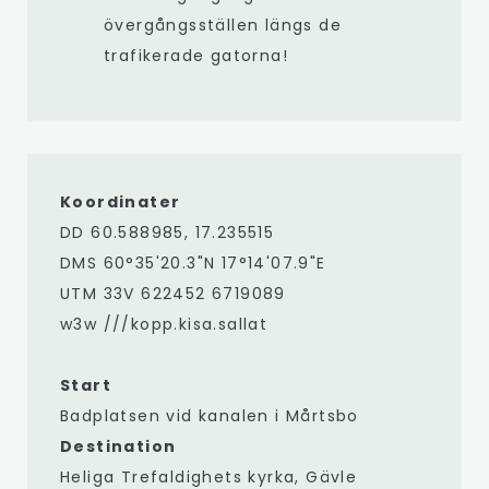
övergångsställen längs de
trafikerade gatorna!
Koordinater
DD 60.588985, 17.235515
DMS 60°35'20.3"N 17°14'07.9"E
UTM 33V 622452 6719089
w3w ///kopp.kisa.sallat
Start
Badplatsen vid kanalen i Mårtsbo
D
estination
Heliga Trefaldighets kyrka, Gävle