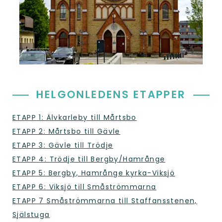
HELGONLEDENS ETAPPER
ETAPP 1: Älvkarleby till Mårtsbo
ETAPP 2: Mårtsbo till Gävle
ETAPP 3: Gävle till Trödje
ETAPP 4: Trödje till Bergby/Hamrånge
ETAPP 5: Bergby, Hamrånge kyrka-Viksjö
ETAPP 6: Viksjö till Småströmmarna
ETAPP 7 Småströmmarna till Staffansstenen,
Själstuga