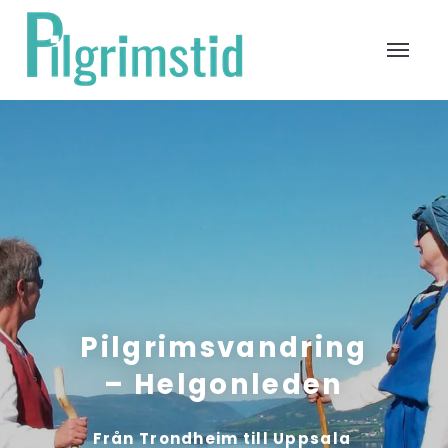
Pilgrimsvandring
– Helgonleden
Från Trondheim till Uppsala