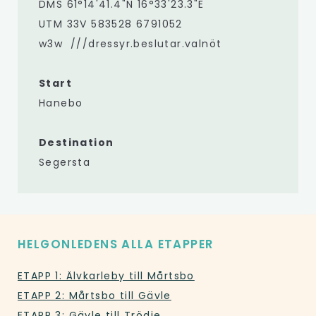
DMS 61°14'41.4"N 16°33'23.3"E
UTM 33V 583528 6791052
w3w ///dressyr.beslutar.valnöt
Start
Hanebo
Destination
Segersta
HELGONLEDENS ALLA ETAPPER
ETAPP 1: Älvkarleby till Mårtsbo
ETAPP 2: Mårtsbo till Gävle
ETAPP 3: Gävle till Trödje