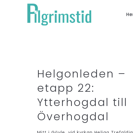
H
Helgonleden –
etapp 22:
Ytterhogdal till
Överhogdal
Mitt i Gävle, vid kyrkan Heliga Trefaldi