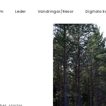
em
Leder
Vandringar/Resor
Digitala k
ghet, startar