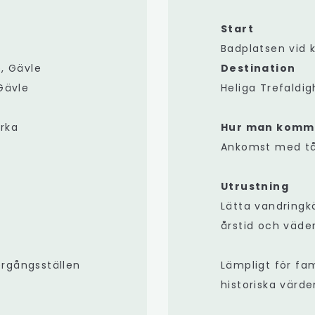
Start
Badplatsen vid 
, Gävle
D
estination
Gävle
Heliga Trefaldig
yrka
Hur man komme
Ankomst med tåg,
Utrustning
Lätta vandringkä
årstid och väde
rgångsställen
Lämpligt för fam
historiska värde