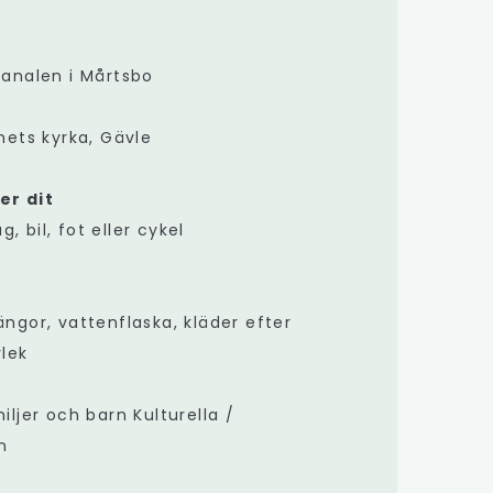
kanalen i Mårtsbo
hets kyrka, Gävle
r dit
 bil, fot eller cykel
ngor, vattenflaska, kläder efter
rlek
iljer och barn Kulturella /
n