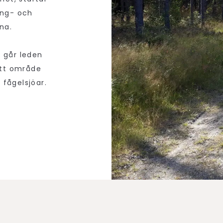
ång- och
rna.
g går leden
ett område
 fågelsjöar.