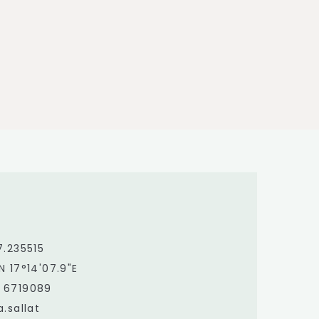
7.235515
N 17°14'07.9"E
 6719089
.sallat