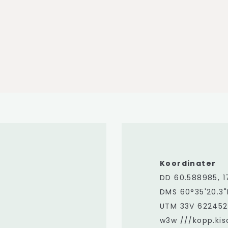
Koordinater
DD 60.588985, 1
DMS 60°35'20.3"
UTM 33V 622452
w3w ///kopp.kisa