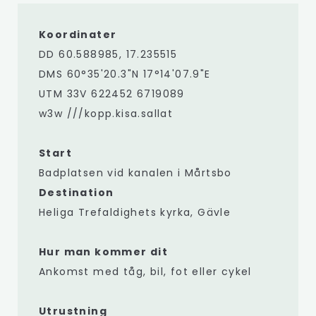
Koordinater
DD 60.588985, 17.235515
DMS 60°35'20.3"N 17°14'07.9"E
UTM 33V 622452 6719089
w3w ///kopp.kisa.sallat
Start
Badplatsen vid kanalen i Mårtsbo
D
estination
Heliga Trefaldighets kyrka, Gävle
Hur man kommer dit
Ankomst med tåg, bil, fot eller cykel
Utrustning