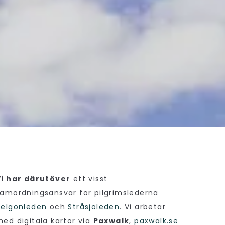
Vi har därutöver
ett visst
amordningsansvar för pilgrimslederna
Helgonleden
och
Stråsjöleden
. Vi arbetar
ed digitala kartor via
Paxwalk
,
paxwalk.se