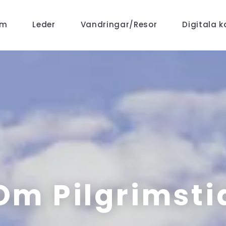
em
Leder
Vandringar/Resor
Digitala k
Om Pilgrimsti