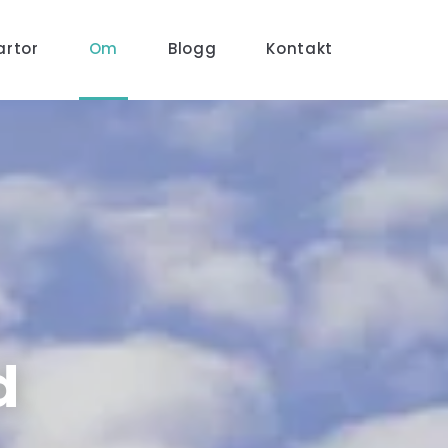
artor
Om
Blogg
Kontakt
d