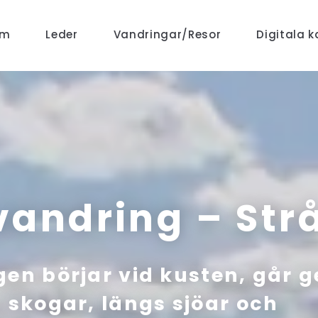
em
Leder
Vandringar/Resor
Digitala k
vandring – Str
en börjar vid kusten, går 
 skogar, längs sjöar och