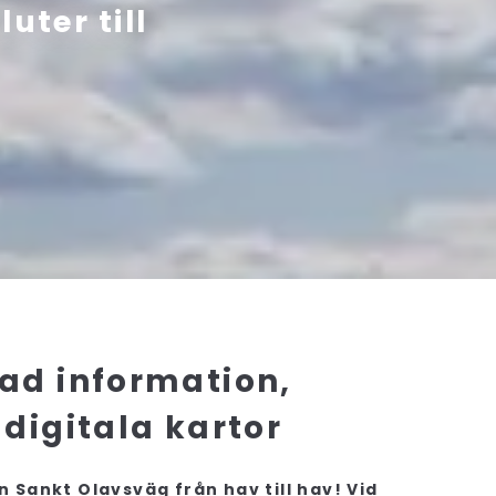
uter till
rad information,
 digitala kartor
n Sankt Olavsväg från hav till hav! Vid