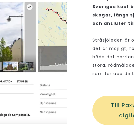
Sveriges kust 
skogar, längs s
och ansluter ti
Stråsjöleden är 
det är möjligt, 
både det norrlän
stora, rödmålade
som tar upp de 
Till Pa
digit