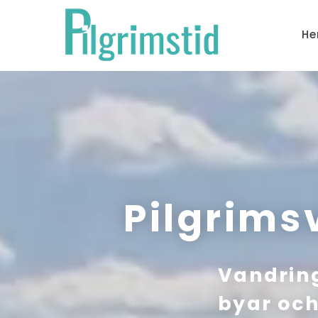
H
Pilgrims
Vandring
byar och