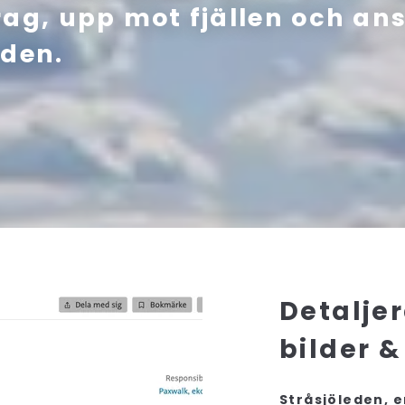
ag, upp mot fjällen och ansl
eden.
Detalje
bilder &
Stråsjöleden, e