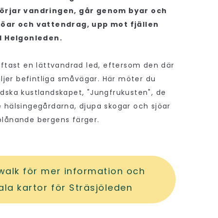
börjar vandringen, går genom byar och
jöar och vattendrag, upp mot fjällen
ll Helgonleden.
oftast en lättvandrad led, eftersom den där
följer befintliga småvägar. Här möter du
dska kustlandskapet, "Jungfrukusten", de
 hälsingegårdarna, djupa skogar och sjöar
blånande bergens färger.
xwalk för mer information och
ala kartor för Sträsjöleden