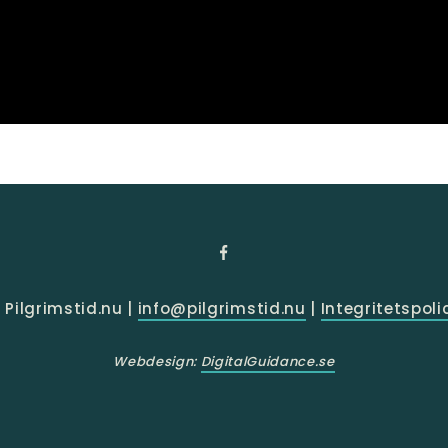
 Pilgrimstid.nu |
info@pilgrimstid.nu
|
Integritetspoli
Webdesign:
DigitalGuidance.se