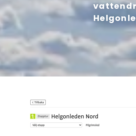
vattendr
Helgonl