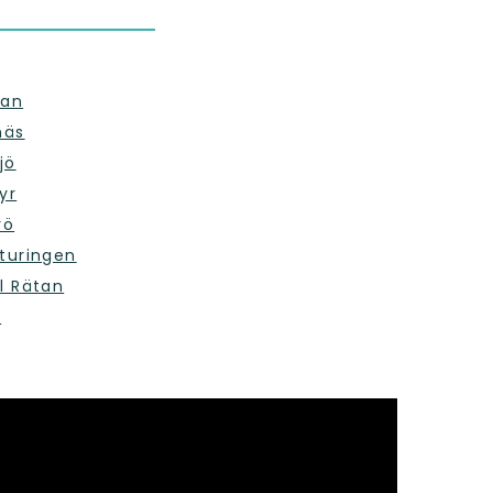
nan
näs
jö
yr
rö
rturingen
ll Rätan
a