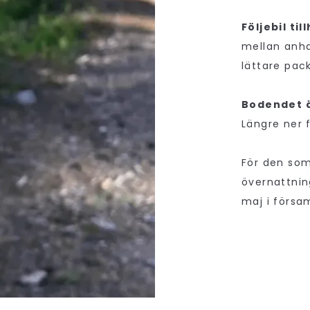
Följebil ti
mellan anha
lättare pac
Bodendet 
Längre ner 
För den som 
övernattnin
maj i försa