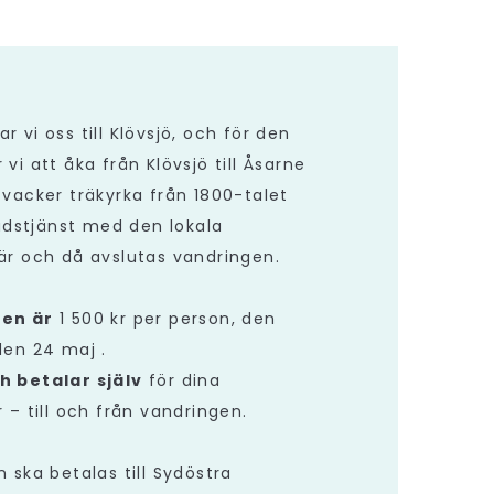
ar vi oss till Klövsjö, och för den
vi att åka från Klövsjö till Åsarne
 vacker träkyrka från 1800-talet
gudstjänst med den lokala
är och då avslutas vandringen.
ten är
1 500 kr per person, den
den 24 maj .
h betalar själv
för dina
 – till och från vandringen.
 ska betalas till Sydöstra