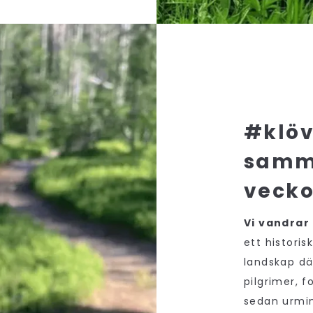
#klöv
samm
vecko
Vi vandra
ett histori
landskap dä
pilgrimer, 
sedan urmin