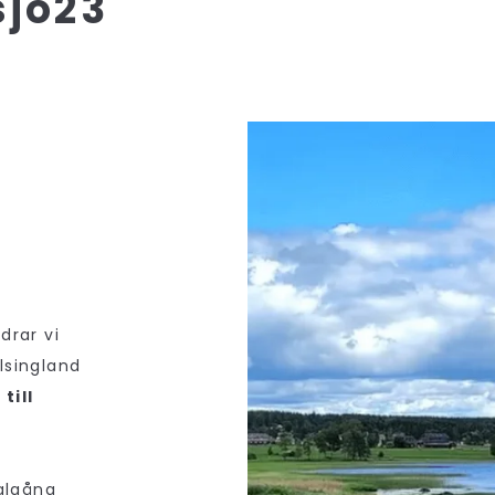
sjö23
drar vi
lsingland
p
till
algång