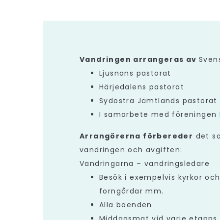
Vandringen arrangeras av
Svens
Ljusnans pastorat
Härjedalens pastorat
Sydöstra Jämtlands pastorat
I samarbete med föreningen P
Arrangörerna förbereder
det so
vandringen och avgiften:
Vandringarna – vandringsledare
Besök i exempelvis kyrk
forngårdar mm.
Alla boenden
Middagsmat vid varje etapp