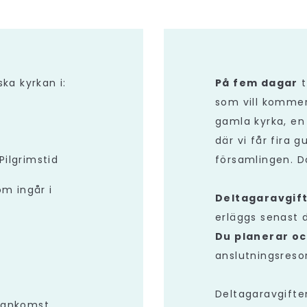
ka kyrkan i:
På fem dagar
t
som vill kommer 
gamla kyrka, en
där vi får fira 
ilgrimstid
församlingen. D
m ingår i
Deltagaravgif
erläggs senast 
Du planerar oc
or och
anslutningsresor
Deltagaravgiften
s ankomst