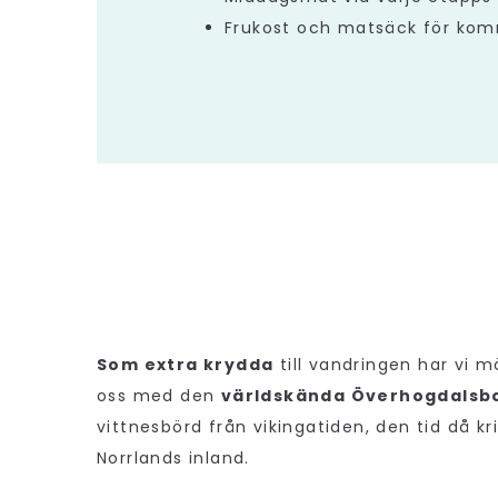
Frukost och matsäck för ko
Som extra krydda
till vandringen har vi m
oss med den
världskända Överhogdalsb
vittnesbörd från vikingatiden, den tid då k
Norrlands inland.