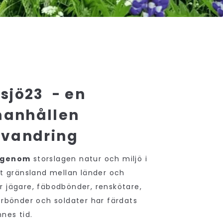
sjö23 -
en
anhållen
vandring
r genom
storslagen natur och miljö i
skt gränsland mellan länder och
r jägare, fäbodbönder, renskötare,
forbönder och soldater har färdats
nes tid.