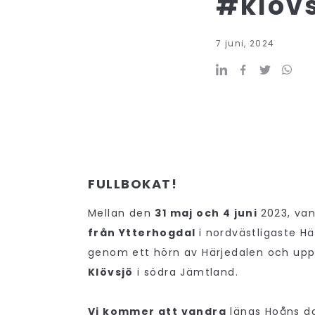
#klöv
7 juni, 2024
FULLBOKAT!
Mellan den
31 maj och 4 juni
2023, van
från Ytterhogdal
i nordvästligaste Hä
genom ett hörn av Härjedalen och up
Klövsjö
i södra Jämtland.
Vi kommer att vandra
längs Hoåns d