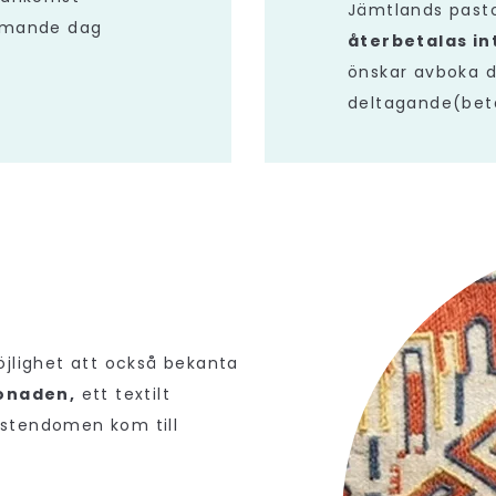
Jämtlands past
mmande dag
återbetalas i
önskar avboka d
deltagande(beta
öjlighet att också bekanta
onaden,
ett textilt
ristendomen kom till