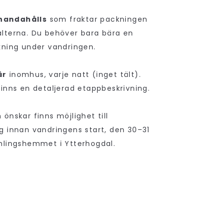
llhandahålls
som fraktar packningen
lterna. Du behöver bara bära en
kning under vandringen.
är
inomhus, varje natt (inget tält).
finns en detaljerad etappbeskrivning.
önskar finns möjlighet till
g innan vandringens start, den 30–31
mlingshemmet i Ytterhogdal.